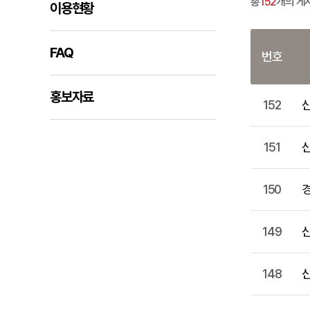
총
152
개의 게
이용현황
FAQ
번호
홍보자료
152
신
151
신
150
149
신
148
신